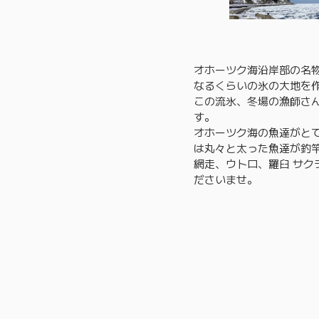
オホーツク海沿岸部の名
なるくらいの氷の大地を
この流氷、冬場の漁師さ
す。
オホーツク海の魚達がと
は丸々と太った魚達が釣
網走、ウトロ、羅臼 サ
ださいませ。