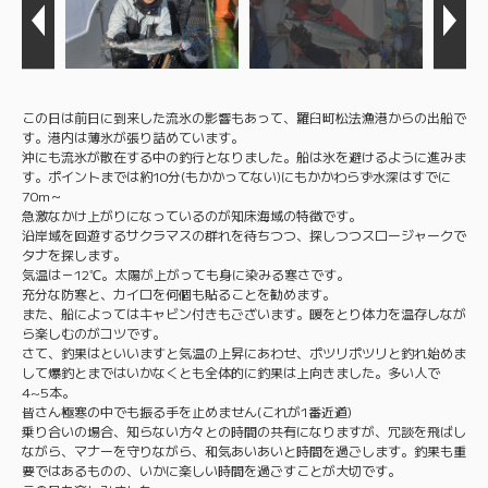
この日は前日に到来した流氷の影響もあって、羅臼町松法漁港からの出船で
す。港内は薄氷が張り詰めています。
沖にも流氷が散在する中の釣行となりました。船は氷を避けるように進みま
す。ポイントまでは約10分(もかかってない)にもかかわらず水深はすでに
70m～
急激なかけ上がりになっているのが知床海域の特徴です。
沿岸域を回遊するサクラマスの群れを待ちつつ、探しつつスロージャークで
タナを探します。
気温は－12℃。太陽が上がっても身に染みる寒さです。
充分な防寒と、カイロを何個も貼ることを勧めます。
また、船によってはキャビン付きもございます。暖をとり体力を温存しなが
ら楽しむのがコツです。
さて、釣果はといいますと気温の上昇にあわせ、ポツリポツリと釣れ始めま
して爆釣とまではいかなくとも全体的に釣果は上向きました。多い人で
4~5本。
皆さん極寒の中でも振る手を止めません(これが1番近道)
乗り合いの場合、知らない方々との時間の共有になりますが、冗談を飛ばし
ながら、マナーを守りながら、和気あいあいと時間を過ごします。釣果も重
要ではあるものの、いかに楽しい時間を過ごすことが大切です。