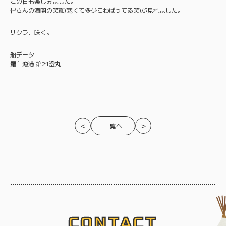
この日も楽しみました。
皆さんの満開の笑顔(寒くて多少こわばってる笑)が見れました。
サクラ、咲く。
船データ
羅臼漁港 第21澄丸
＜
＞
一覧へ
CONTACT